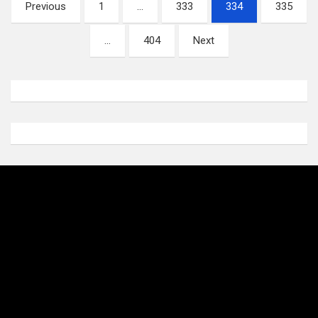
Posts
Previous
1
…
333
334
335
pagination
…
404
Next