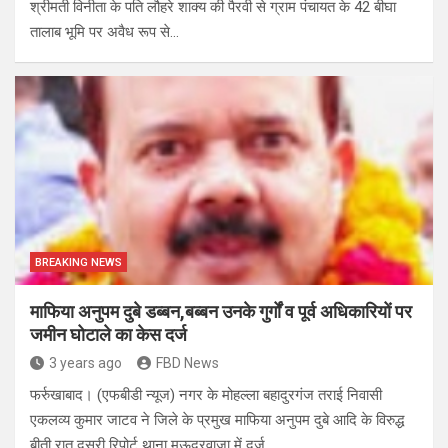
श्रीमती विनीता के पति लौहरे शाक्य की पैरवी से ग्राम पंचायत के 42 बीघा
तालाब भूमि पर अवैध रूप से…
BREAKING NEWS
माफिया अनुपम दुबे डब्बन,बब्बन उनके गुर्गों व पूर्व अधिकारियों पर
जमीन घोटाले का केस दर्ज
3 years ago
FBD News
फर्रुखाबाद। (एफबीडी न्यूज) नगर के मोहल्ला बहादुरगंज तराई निवासी
एकलव्य कुमार जाटव ने जिले के प्रमुख माफिया अनुपम दुबे आदि के विरुद्ध
बीती रात दूसरी रिपोर्ट थाना मऊदरवाजा में दर्ज…