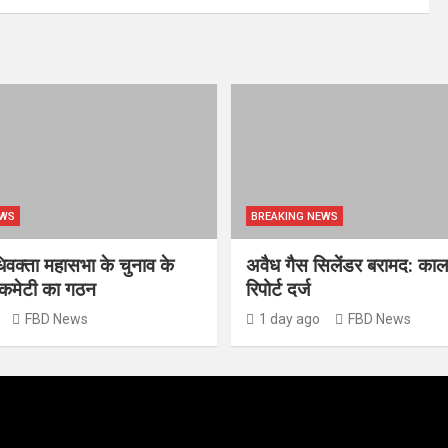
EWS
BREAKING NEWS
क्ता महासभा के चुनाव के
अवैध गैस सिलेंडर बरामद: काल
स कमेटी का गठन
रिपोर्ट दर्ज
FBD News
1 day ago
FBD News