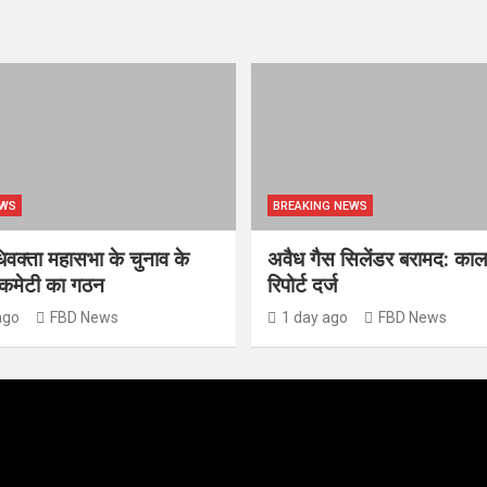
EWS
BREAKING NEWS
क्ता महासभा के चुनाव के
अवैध गैस सिलेंडर बरामद: काल
स कमेटी का गठन
रिपोर्ट दर्ज
ago
FBD News
1 day ago
FBD News