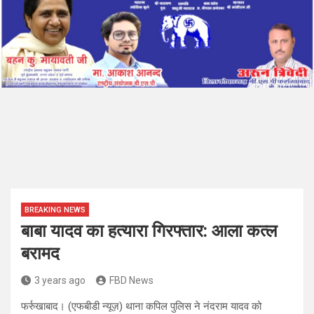
BREAKING NEWS
बाबा यादव का हत्यारा गिरफ्तार: आला कत्ल
बरामद
3 years ago
FBD News
फर्रुखाबाद। (एफबीडी न्यूज़) थाना कपिल पुलिस ने नंदराम यादव को